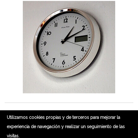
Teléfono: 639 07 88 55 - Calle Bretón de los
Volver arriba
Utilizamos cookies propias y de terceros para mejorar la
Herreros 32, Bajo D (Madrid) | Registro Sanitario: N
CS10043
experiencia de navegación y realizar un seguimiento de las
© 2015 Urgencias Dentales Madrid
Aviso legal
·
Política de
visitas.